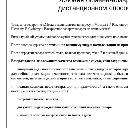
дистанционном спосо
Товары на возврат по г.Москве принимаются по адресу г. Москва 2-й Южнопорто
Пятницу. В Субботу и Воскресенье возврат товаров не принимается!
Риск случайной утраты или повреждения товара переходит к покупателю с момен
После отъезда курьера
претензии по внешнему виду и комплектации не пр
После передачи товара потребителю, возврат производится в 7-и дневный срок (с
Возврат товара
надлежащего качества возможен в случае, если сохранены 
-
полное соответствие товара тому виду, в котором пр
·
товарный вид
дальнейшей реализации, в частности это означает, что не должна быть п
его частей; на товаре должны присутствовать наклейки, иные фирменн
, его принадлежностей, а также относ
·
полная комплектность товара
инструкция по эксплуатации и т.п.)
·
потребительские свойства
·
документ, подтверждающий факт и условия покупки товара
·
с момента покупки товара прошло
не более 7 дней