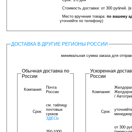
Стоимость доставки: от 300 рублей. (в
Место вручения товара:
по вашему а
уточняйте по телефону)
ДОСТАВКА В ДРУГИЕ РЕГИОНЫ РОССИИ
минимальная сумма заказа для отправк
Обычная доставка по
Ускоренная достав
России
России
Почта
Желдорал
Компания:
России
Компания:
Желдорэк
/ Автотре
см. таблицу
почтовых
уточняйте
Срок:
Срок:
сроков
менеджер
ЗДЕСЬ
от 300 ру
350-1000
(пересылк