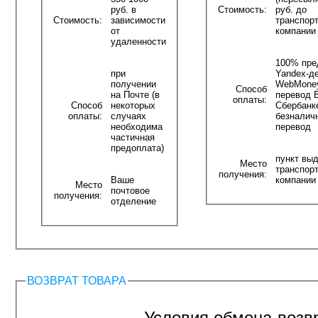
руб. в
Стоимость:
руб. до
Стоимость:
зависимости
транспор
от
компании
удаленности
100% пре
при
Yandex-д
получении
WebMone
Способ
на Почте (в
перевод 
оплаты:
Способ
некоторых
Сбербанк
оплаты:
случаях
безналич
необходима
перевод
частичная
предоплата)
пункт вы
Место
транспор
получения:
Ваше
компании
Место
почтовое
получения:
отделение
ВОЗВРАТ ТОВАРА
Условия обмена-возвр