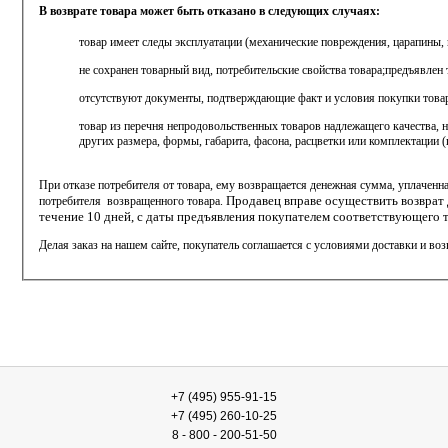
В возврате товара может быть отказано в следующих случаях:
товар имеет следы эксплуатации (механические повреждения, царапины, по
не сохранен товарный вид, потребительские свойства товара;
предъявлен 
отсутствуют документы, подтверждающие факт и условия покупки товар
товар из перечня непродовольственных товаров надлежащего качества, 
других размера, формы, габарита, фасона, расцветки или комплектации 
При отказе потребителя от товара, ему возвращается денежная сумма, уплаченна
Продавец вправе осуществить возврат 
потребителя
возвращенного товара.
течение 10 дней, с даты предъявления покупателем соответствующего 
Делая заказ на нашем сайте, покупатель соглашается с условиями доставки и воз
+7 (495) 955-91-15
+7 (495) 260-10-25
8 - 800 - 200-51-50