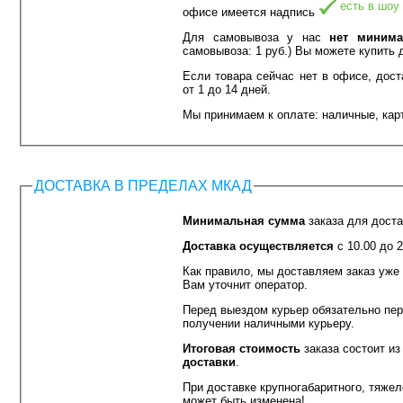
есть в шоу
офисе имеется надпись
Для самовывоза у нас
нет минима
самовывоза: 1 руб.) Вы можете купить 
Если товара сейчас нет в офисе, дос
от 1 до 14 дней.
Мы принимаем к оплате: наличные, карт
ДОСТАВКА В ПРЕДЕЛАХ МКАД
Минимальная сумма
заказа для дост
Доставка осуществляется
с 10.00 до 2
Как правило, мы доставляем заказ уже
Вам уточнит оператор.
Перед выездом курьер обязательно пе
получении наличными курьеру.
Итоговая стоимость
заказа состоит и
доставки
.
При доставке крупногабаритного, тяжел
может быть изменена!