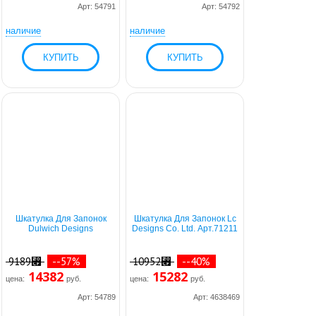
Арт: 54791
Арт: 54792
наличие
наличие
Шкатулка Для Запонок
Шкатулка Для Запонок Lc
Dulwich Designs
Designs Co. Ltd. Арт.71211
9189⃏
--57%
10952⃏
--40%
14382
15282
цена:
руб.
цена:
руб.
Арт: 54789
Арт: 4638469