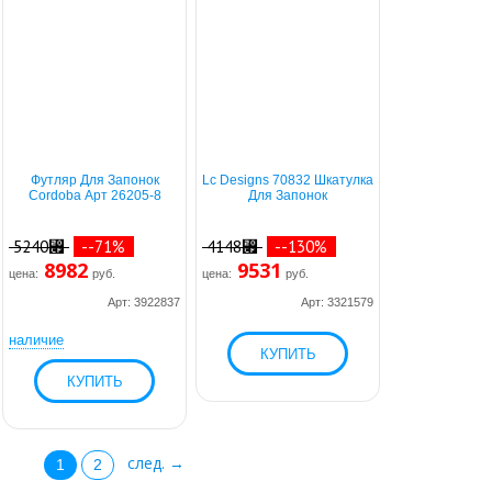
Футляр Для Запонок
Lc Designs 70832 Шкатулка
Cordoba Арт 26205-8
Для Запонок
5240⃏
--71%
4148⃏
--130%
8982
9531
цена:
руб.
цена:
руб.
Арт: 3922837
Арт: 3321579
наличие
след. →
1
2