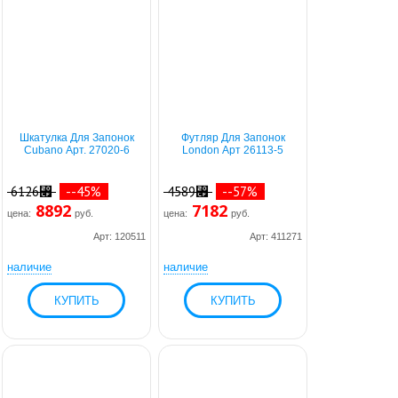
Шкатулка Для Запонок
Футляр Для Запонок
Cubano Арт. 27020-6
London Арт 26113-5
6126⃏
--45%
4589⃏
--57%
8892
7182
цена:
руб.
цена:
руб.
Арт: 120511
Арт: 411271
наличие
наличие