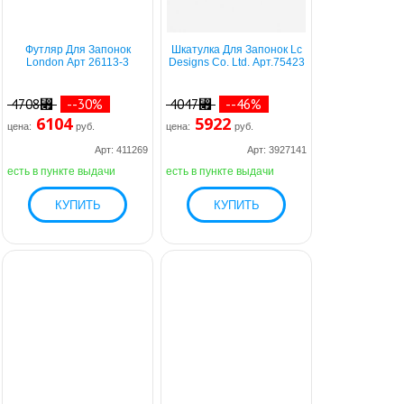
Футляр Для Запонок
Шкатулка Для Запонок Lc
London Арт 26113-3
Designs Co. Ltd. Арт.75423
4708⃏
--30%
4047⃏
--46%
6104
5922
цена:
руб.
цена:
руб.
Арт: 411269
Арт: 3927141
есть в пункте выдачи
есть в пункте выдачи