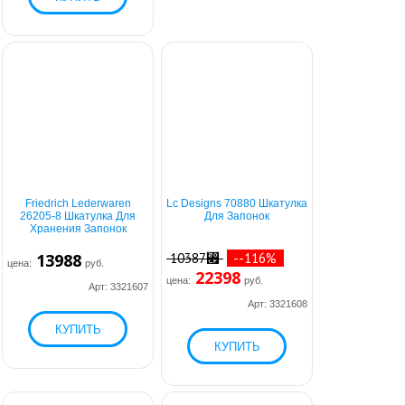
Friedrich Lederwaren
Lc Designs 70880 Шкатулка
26205-8 Шкатулка Для
Для Запонок
Хранения Запонок
13988
10387⃏
--116%
цена:
руб.
22398
цена:
руб.
Арт: 3321607
Арт: 3321608