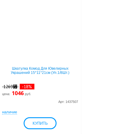
Шкатулка Комод Для Ювелирных
Украшений 15*11*21см (Уп.1/8Шт.)
1269⃏
-18%
1046
цена:
руб.
Арт: 1437507
наличие