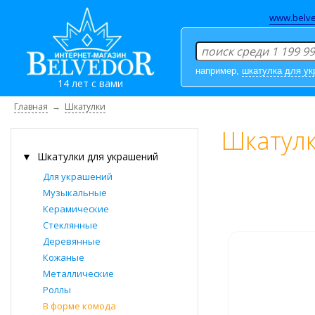
www.belve
например,
шкатулка для у
14 лет с вами
Главная
→
Шкатулки
Шкатулк
▼
Шкатулки для украшений
Для украшений
Музыкальные
Керамические
Стеклянные
Деревянные
Кожаные
Металлические
Роллы
В форме комода