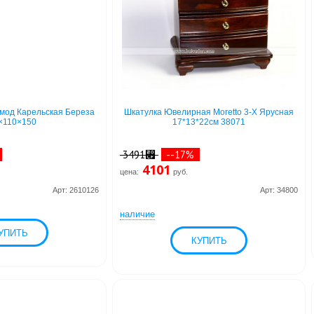
мод Карельская Береза
Шкатулка Ювелирная Moretto 3-Х Ярусная
×110×150
17*13*22см 38071
%
3491⃏
--17%
4101
цена:
руб.
Арт: 2610126
Арт: 34800
наличие