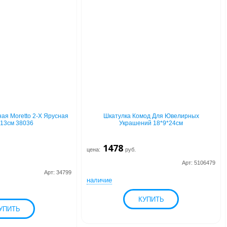
ая Moretto 2-Х Ярусная
Шкатулка Комод Для Ювелирных
*13см 38036
Украшений 18*9*24см
1478
цена:
руб.
Арт: 5106479
Арт: 34799
наличие