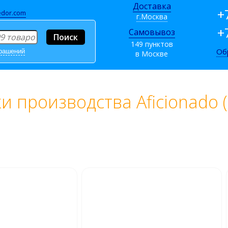
Доставка
+
dor.com
г.Москва
+
Самовывоз
149 пунктов
Об
крашений
в Москве
и производства Aficionado 