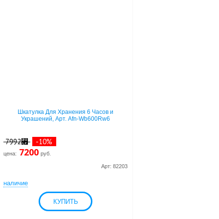
Шкатулка Для Хранения 6 Часов и
Украшений, Арт. Afn-Wb600Rw6
7992⃏
-10%
7200
цена:
руб.
Арт: 82203
наличие