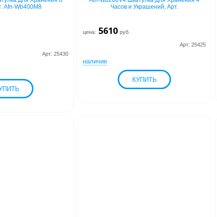
тулка Для Хранения 8
Afn-Wb200V4 Шкатулка Для Хранения 4
т. Afn-Wb400M8
Часов и Украшений, Арт.
5610
цена:
руб.
Арт: 25425
Арт: 25430
наличие