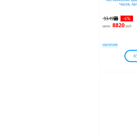
Afn-Wb400M8 Шка
Часов, Ар
9349⃏
-6%
8820
цена:
руб.
наличие