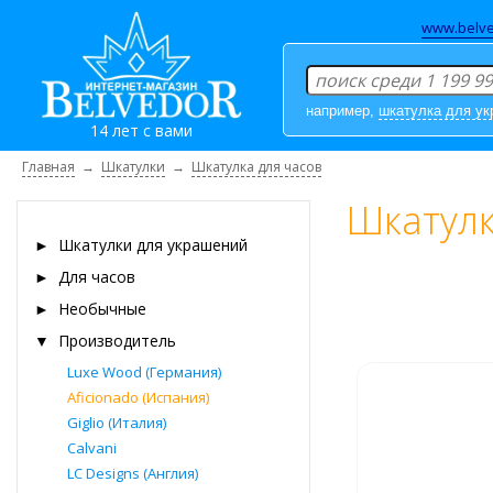
www.belve
например,
шкатулка для у
14 лет с вами
Главная
→
Шкатулки
→
Шкатулка для часов
Шкатулк
►
Шкатулки для украшений
►
Для часов
►
Необычные
▼
Производитель
Luxe Wood (Германия)
Aficionado (Испания)
Giglio (Италия)
Calvani
LC Designs (Англия)