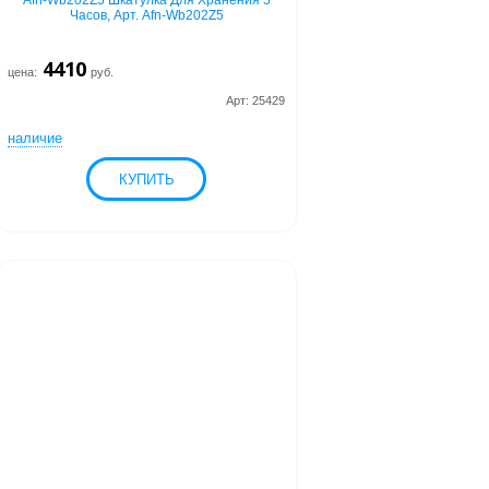
Afn-Wb202Z5 Шкатулка Для Хранения 5
Часов, Арт. Afn-Wb202Z5
4410
цена:
руб.
Арт: 25429
наличие