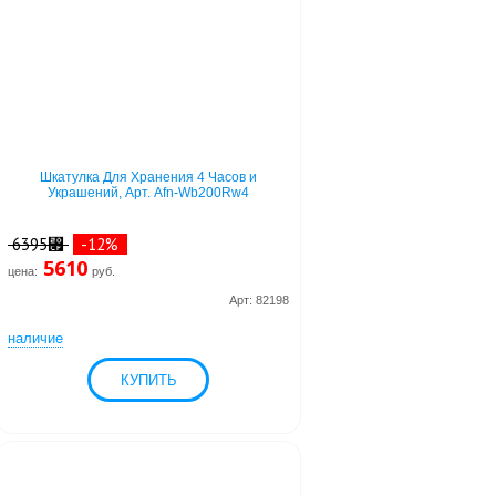
Шкатулка Для Хранения 4 Часов и
Украшений, Арт. Afn-Wb200Rw4
6395⃏
-12%
5610
цена:
руб.
Арт: 82198
наличие